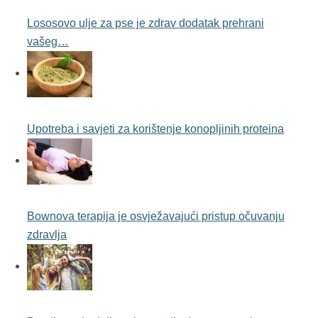
Lososovo ulje za pse je zdrav dodatak prehrani
vašeg…
Upotreba i savjeti za korištenje konopljinih proteina
Bownova terapija je osvježavajući pristup očuvanju
zdravlja