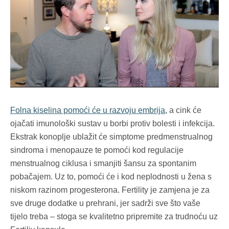
Folna kiselina pomoći će u razvoju embrija
, a cink će
ojačati imunološki sustav u borbi protiv bolesti i infekcija.
Ekstrak konoplje ublažit će simptome predmenstrualnog
sindroma i menopauze te pomoći kod regulacije
menstrualnog ciklusa i smanjiti šansu za spontanim
pobačajem. Uz to, pomoći će i kod neplodnosti u žena s
niskom razinom progesterona. Fertility je zamjena je za
sve druge dodatke u prehrani, jer sadrži sve što vaše
tijelo treba – stoga se kvalitetno pripremite za trudnoću uz