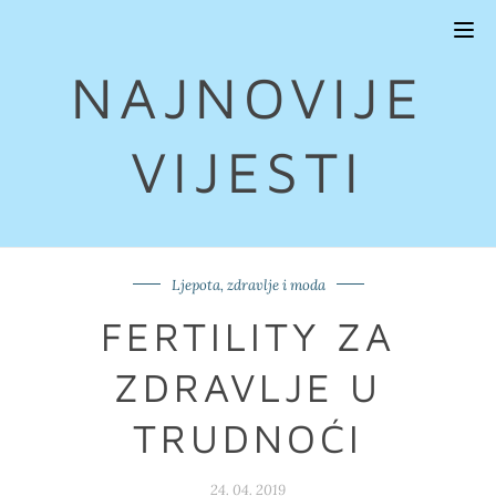
Tog
navi
NAJNOVIJE
VIJESTI
Ljepota, zdravlje i moda
FERTILITY ZA
ZDRAVLJE U
TRUDNOĆI
24. 04. 2019