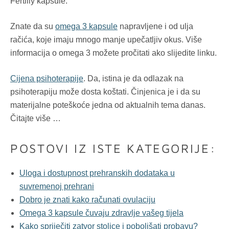
Fertiliy kapsule.
Znate da su
omega 3 kapsule
napravljene i od ulja
račića, koje imaju mnogo manje upečatljiv okus. Više
informacija o omega 3 možete pročitati ako slijedite linku.
Cijena psihoterapije
. Da, istina je da odlazak na
psihoterapiju može dosta koštati. Činjenica je i da su
materijalne poteškoće jedna od aktualnih tema danas.
Čitajte više …
POSTOVI IZ ISTE KATEGORIJE:
Uloga i dostupnost prehranskih dodataka u
suvremenoj prehrani
Dobro je znati kako računati ovulaciju
Omega 3 kapsule čuvaju zdravlje vašeg tijela
Kako spriječiti zatvor stolice i poboljšati probavu?