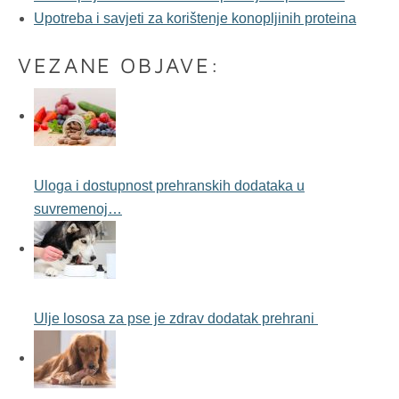
Upotreba i savjeti za korištenje konopljinih proteina
VEZANE OBJAVE:
Uloga i dostupnost prehranskih dodataka u
suvremenoj…
Ulje lososa za pse je zdrav dodatak prehrani