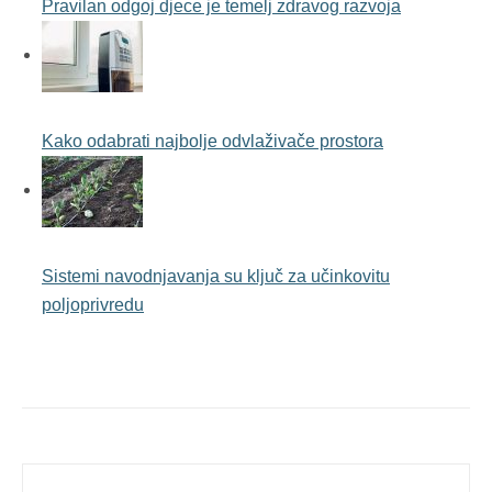
Pravilan odgoj djece je temelj zdravog razvoja
Kako odabrati najbolje odvlaživače prostora
Sistemi navodnjavanja su ključ za učinkovitu
poljoprivredu