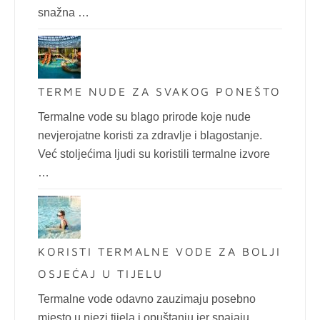
snažna …
TERME NUDE ZA SVAKOG PONEŠTO
Termalne vode su blago prirode koje nude
nevjerojatne koristi za zdravlje i blagostanje.
Već stoljećima ljudi su koristili termalne izvore
…
KORISTI TERMALNE VODE ZA BOLJI
OSJEĆAJ U TIJELU
Termalne vode odavno zauzimaju posebno
mjesto u njezi tijela i opuštanju jer spajaju