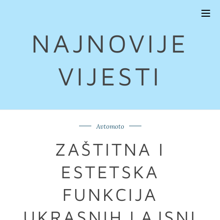
Tog
navi
NAJNOVIJE
VIJESTI
Avtomoto
ZAŠTITNA I
ESTETSKA
FUNKCIJA
UKRASNIH LAJSNI