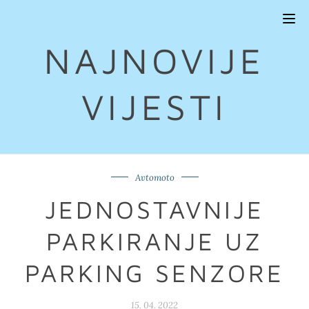
Tog
navi
NAJNOVIJE
VIJESTI
Avtomoto
JEDNOSTAVNIJE
PARKIRANJE UZ
PARKING SENZORE
15. 04. 2022