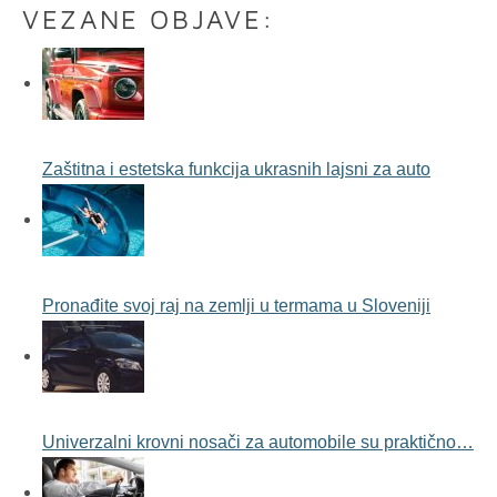
VEZANE OBJAVE:
Zaštitna i estetska funkcija ukrasnih lajsni za auto
Pronađite svoj raj na zemlji u termama u Sloveniji
Univerzalni krovni nosači za automobile su praktično…