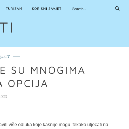
TURIZAM
KORISNI SAVJETI
TI
ja i IT
E SU MNOGIMA
A OPCIJA
 2023
aviti više odluka koje kasnije mogu itekako utjecati na