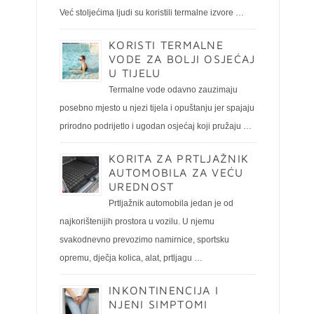
Već stoljećima ljudi su koristili termalne izvore …
KORISTI TERMALNE
VODE ZA BOLJI OSJEĆAJ
U TIJELU
Termalne vode odavno zauzimaju
posebno mjesto u njezi tijela i opuštanju jer spajaju
prirodno podrijetlo i ugodan osjećaj koji pružaju …
KORITA ZA PRTLJAŽNIK
AUTOMOBILA ZA VEĆU
UREDNOST
Prtljažnik automobila jedan je od
najkorištenijih prostora u vozilu. U njemu
svakodnevno prevozimo namirnice, sportsku
opremu, dječja kolica, alat, prtljagu …
INKONTINENCIJA I
NJENI SIMPTOMI