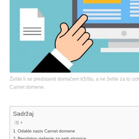
Želite li se predstaviti domaćem tržištu, a ne želite za to i
Carnet domene.
Sadržaj
Odakle naziv Carnet domene
Besplatno rješenje za web stranice