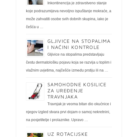
Inkontinencija je zdravstveno stanje
koje podrazumijeva nevoljno ispuštanje mokraće, a
može zahvatiti osobe svih dobnih skupina, iako je
češća u …
GLJIVICE NA STOPALIMA
I NAČINI KONTROLE
Gljivice na stopalima predstavljaju
čestu dermatološku pojavu koja se razvija u toplim i
vlažnim uvjetima, najčešće između prstiju ili na …
SAMOHODNE KOSILICE
ZA UREĐENJE
TRAVNJAKA
Travnjak je veoma bitan dio okućnice i
njegov izgled stvara prvi dojam o samoj nekretnini,
na posjetitelje i prolaznike. Upravo …
UZ ROTACIJSKE