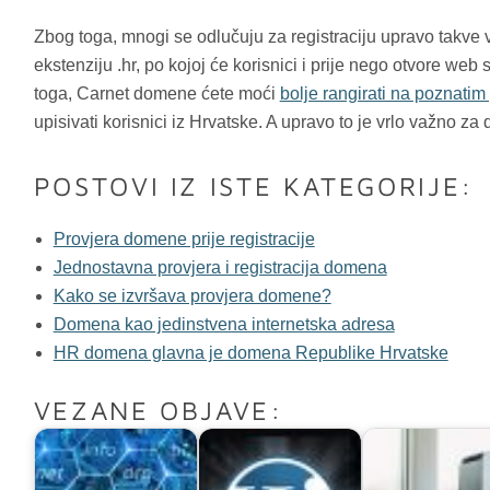
Zbog toga, mnogi se odlučuju za registraciju upravo takve vr
ekstenziju .hr, po kojoj će korisnici i prije nego otvore web s
toga, Carnet domene ćete moći
bolje rangirati na poznatim
upisivati korisnici iz Hrvatske. A upravo to je vrlo važno za d
POSTOVI IZ ISTE KATEGORIJE:
Provjera domene prije registracije
Jednostavna provjera i registracija domena
Kako se izvršava provjera domene?
Domena kao jedinstvena internetska adresa
HR domena glavna je domena Republike Hrvatske
VEZANE OBJAVE: