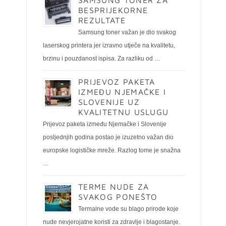
SAMSUNG TONER ZA
BESPRIJEKORNE
REZULTATE
Samsung toner važan je dio svakog
laserskog printera jer izravno utječe na kvalitetu,
brzinu i pouzdanost ispisa. Za razliku od …
PRIJEVOZ PAKETA
IZMEĐU NJEMAČKE I
SLOVENIJE UZ
KVALITETNU USLUGU
Prijevoz paketa između Njemačke i Slovenije
posljednjih godina postao je izuzetno važan dio
europske logističke mreže. Razlog tome je snažna
…
TERME NUDE ZA
SVAKOG PONEŠTO
Termalne vode su blago prirode koje
nude nevjerojatne koristi za zdravlje i blagostanje.