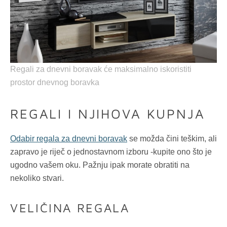
Regali za dnevni boravak će maksimalno iskoristiti
prostor dnevnog boravka
REGALI I NJIHOVA KUPNJA
Odabir regala za dnevni boravak
se možda čini teškim, ali
zapravo je riječ o jednostavnom izboru -kupite ono što je
ugodno vašem oku. Pažnju ipak morate obratiti na
nekoliko stvari.
VELIČINA REGALA