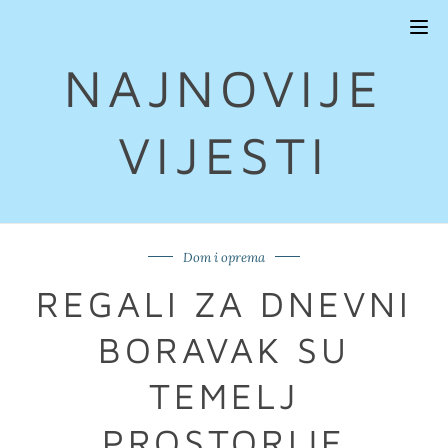
Tog
navi
NAJNOVIJE
VIJESTI
Dom i oprema
REGALI ZA DNEVNI
BORAVAK SU
TEMELJ
PROSTORIJE