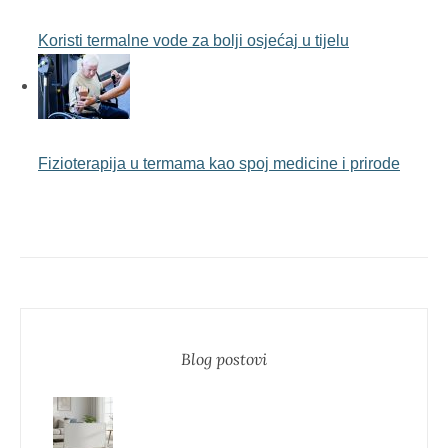
Koristi termalne vode za bolji osjećaj u tijelu
Fizioterapija u termama kao spoj medicine i prirode
Blog postovi