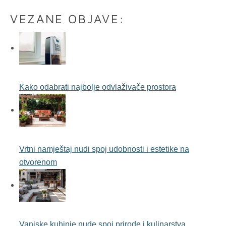
VEZANE OBJAVE:
Kako odabrati najbolje odvlaživače prostora
Vrtni namještaj nudi spoj udobnosti i estetike na
otvorenom
Vanjske kuhinje nude spoj prirode i kulinarstva