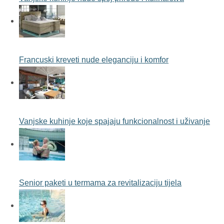
Francuski kreveti nude eleganciju i komfor
Vanjske kuhinje koje spajaju funkcionalnost i uživanje
Senior paketi u termama za revitalizaciju tijela